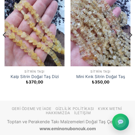
SITRIN TAŞI
SITRIN TAŞI
Kalp Sitrin Doğal Taş Dizi
Mini Kırık Sitrin Doğal Taş
₺
370,00
₺
350,00
GERI ÖDEME VE İADE
GIZLILIK POLITIKASI
KVKK METNI
HAKKIMIZDA
İLETIŞIM
Toptan ve Perakende Takı Malzemeleri Doğal Taş Çeşitleri ©
www.eminonuboncuk.com