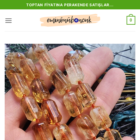
İçeriğe
TOPTAN FIYATINA PERAKENDE SATIŞLAR...
atla
0