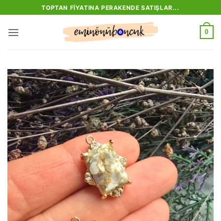
İçeriğe
TOPTAN FIYATINA PERAKENDE SATIŞLAR...
atla
0