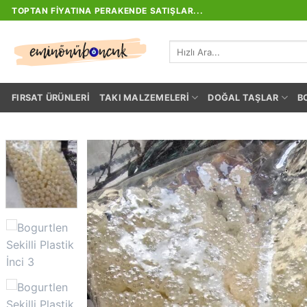
İçeriğe
TOPTAN FIYATINA PERAKENDE SATIŞLAR...
atla
Ara:
FIRSAT ÜRÜNLERI
TAKI MALZEMELERI
DOĞAL TAŞLAR
B