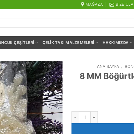
MAĞAZA
BIZE ULA
ONCUK ÇEŞITLERI
ÇELIK TAKI MALZEMELERI
HAKKIMIZDA
ANA SAYFA
/
BON
8 MM Böğürtle
8 MM Böğürtlen Şekilli Plasti