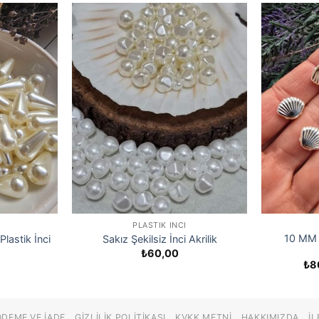
PLASTIK İNCI
10 MM D
lastik İnci
Sakız Şekilsiz İnci Akrilik
₺
60,00
₺
8
ÖDEME VE İADE
GIZLILIK POLITIKASI
KVKK METNI
HAKKIMIZDA
İL