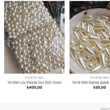
PLASTIK İNCI
PLASTIK İNCI
16 MM Lüx Plastik İnci 500 Gram
14×8 MM Damla Şekilli P
₺
400,00
₺
50,00
GERI 