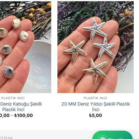
PLASTIK İNCI
PLASTIK İNCI
eniz Kabuğu Şekilli
20 MM Deniz Yıldızı Şekilli Plastik
Plastik İnci
İnci
Fiyat
0,00
–
₺
100,00
₺
5,00
aralığı:
₺80,00
-
₺100,00
ETIŞIM