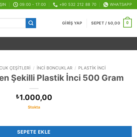
ŞIN
09:00 - 17:00
+90 532 212 88 70
WHATSAPP
0
GIRIŞ YAP
SEPET /
₺
0,00
CUK ÇEŞITLERI
/
İNCI BONCUKLAR
/
PLASTIK İNCI
n Şekilli Plastik İnci 500 Gram
1.000,00
₺
Stokta
k İnci 500 Gram adet
SEPETE EKLE