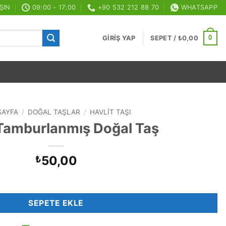
ŞIN
09:00 - 17:00
+90 532 212 88 70
WHATSAPP
0
GIRIŞ YAP
SEPET /
₺
0,00
SAYFA
/
DOĞAL TAŞLAR
/
HAVLIT TAŞI
 Tamburlanmış Doğal Taş
50,00
₺
ş adet
SEPETE EKLE