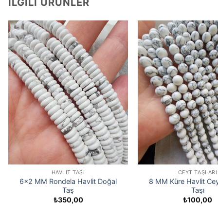
İLGILI ÜRÜNLER
HAVLIT TAŞI
CEYT TAŞLARI
6×2 MM Rondela Havlit Doğal
8 MM Küre Havlit Ce
Taş
Taşı
₺
350,00
₺
100,00