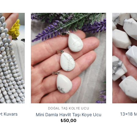
DOĞAL TAŞ KOLYE UCU
yt Kuvars
13×18 M
Mini Damla Havlit Taşı Koye Ucu
₺
50,00