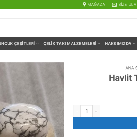
MAĞAZA
BIZE ULA
ONCUK ÇEŞITLERI
ÇELIK TAKI MALZEMELERI
HAKKIMIZDA
ANA 
Havlit
Havlit Tamburlanmış Doğal Ta