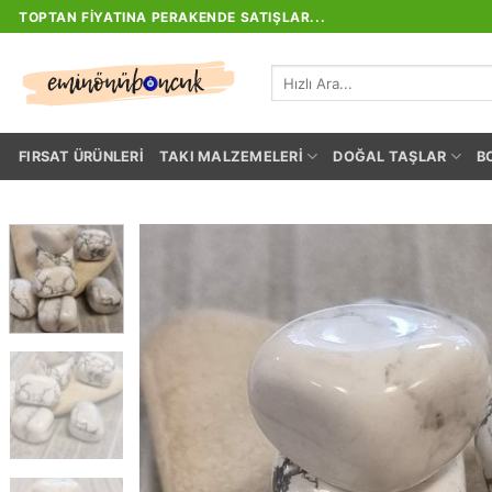
İçeriğe
TOPTAN FIYATINA PERAKENDE SATIŞLAR...
atla
Ara:
FIRSAT ÜRÜNLERI
TAKI MALZEMELERI
DOĞAL TAŞLAR
B