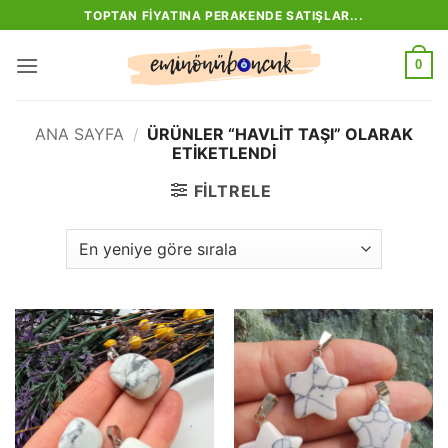
İçeriğe
TOPTAN FIYATINA PERAKENDE SATIŞLAR...
atla
0
ANA SAYFA
/
ÜRÜNLER “HAVLIT TAŞI” OLARAK
ETIKETLENDI
FILTRELE