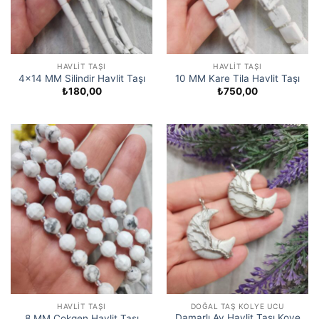
HAVLIT TAŞI
HAVLIT TAŞI
4×14 MM Silindir Havlit Taşı
10 MM Kare Tila Havlit Taşı
₺
180,00
₺
750,00
HAVLIT TAŞI
DOĞAL TAŞ KOLYE UCU
Damarlı Ay Havlit Taşı Koye
8 MM Çokgen Havlit Taşı