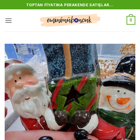
İçeriğe
TOPTAN FIYATINA PERAKENDE SATIŞLAR...
atla
0