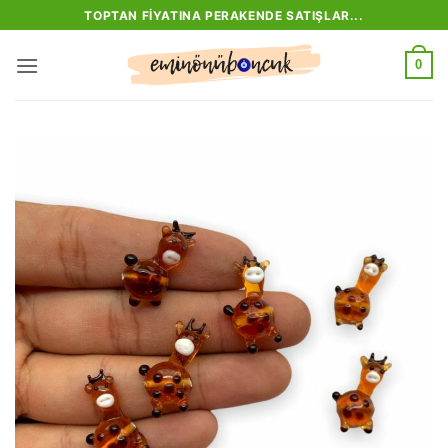
İçeriğe
TOPTAN FIYATINA PERAKENDE SATIŞLAR...
atla
0