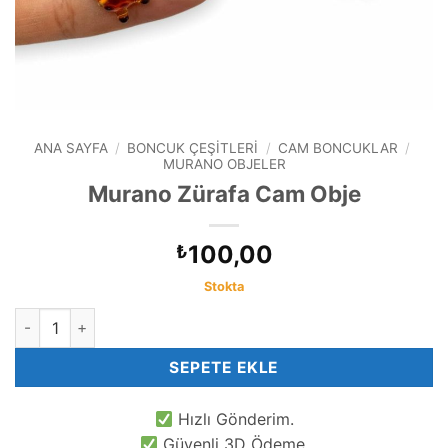
ANA SAYFA
/
BONCUK ÇEŞITLERI
/
CAM BONCUKLAR
/
MURANO OBJELER
Murano Zürafa Cam Obje
100,00
₺
Stokta
Murano Zürafa Cam Obje adet
SEPETE EKLE
Hızlı Gönderim.
Güvenli 3D Ödeme.