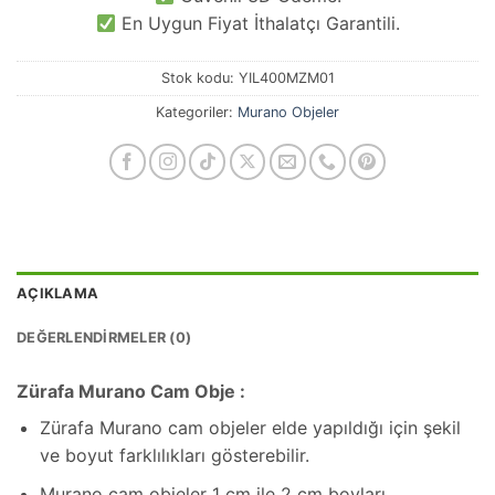
En Uygun Fiyat İthalatçı Garantili.
Stok kodu:
YIL400MZM01
Kategoriler:
Murano Objeler
AÇIKLAMA
DEĞERLENDIRMELER (0)
Zürafa Murano Cam Obje :
Zürafa Murano cam objeler elde yapıldığı için şekil
ve boyut farklılıkları gösterebilir.
Murano cam objeler 1 cm ile 2 cm boyları