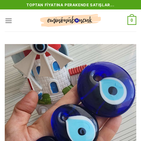
İçeriğe
TOPTAN FIYATINA PERAKENDE SATIŞLAR...
atla
0