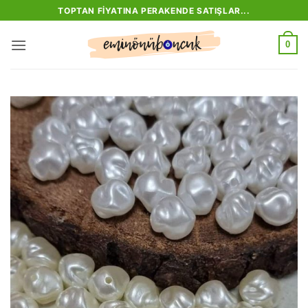
İçeriğe
TOPTAN FIYATINA PERAKENDE SATIŞLAR...
atla
0