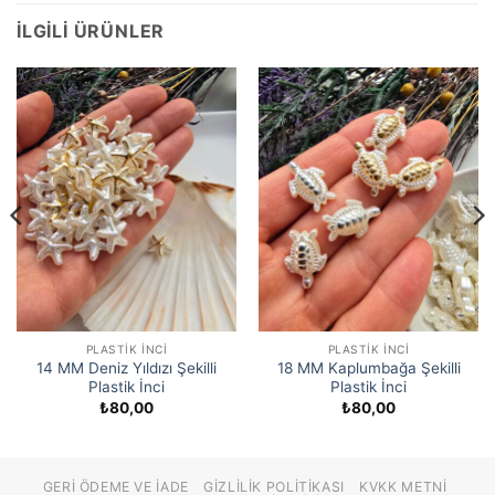
İLGILI ÜRÜNLER
PLASTIK İNCI
PLASTIK İNCI
14 MM Deniz Yıldızı Şekilli
18 MM Kaplumbağa Şekilli
Plastik İnci
Plastik İnci
₺
80,00
₺
80,00
GERI ÖDEME VE İADE
GIZLILIK POLITIKASI
KVKK METNI