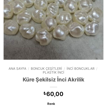
ANA SAYFA
/
BONCUK ÇEŞITLERI
/
İNCI BONCUKLAR
/
PLASTIK İNCI
Küre Şekilsiz İnci Akrilik
60,00
₺
Renk