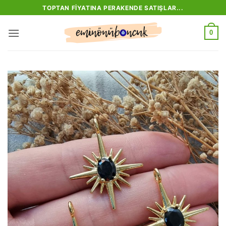
İçeriğe
TOPTAN FIYATINA PERAKENDE SATIŞLAR...
atla
0