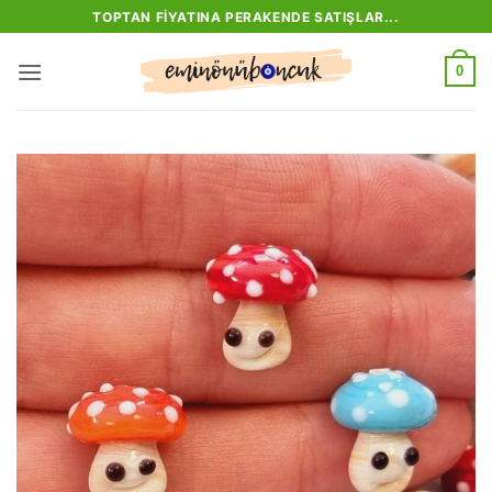
İçeriğe
TOPTAN FIYATINA PERAKENDE SATIŞLAR...
atla
0