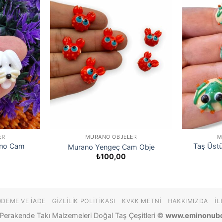
ER
MURANO OBJELER
M
ano Cam
Taş Üst
Murano Yengeç Cam Obje
₺
100,00
ÖDEME VE İADE
GIZLILIK POLITIKASI
KVKK METNI
HAKKIMIZDA
İL
Perakende Takı Malzemeleri Doğal Taş Çeşitleri ©
www.eminonub