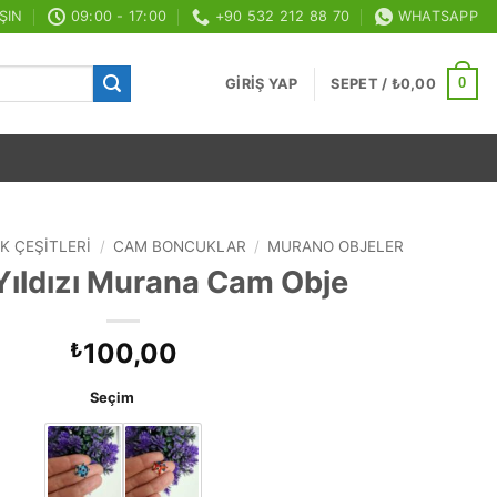
ŞIN
09:00 - 17:00
+90 532 212 88 70
WHATSAPP
0
GIRIŞ YAP
SEPET /
₺
0,00
K ÇEŞITLERI
/
CAM BONCUKLAR
/
MURANO OBJELER
Yıldızı Murana Cam Obje
100,00
₺
Seçim