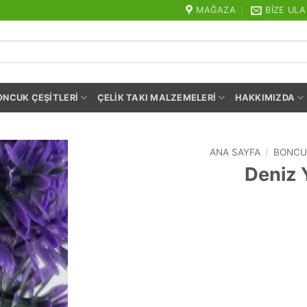
MAĞAZA
BIZE ULA
ONCUK ÇEŞITLERI
ÇELIK TAKI MALZEMELERI
HAKKIMIZDA
ANA SAYFA
/
BONCU
Deniz 