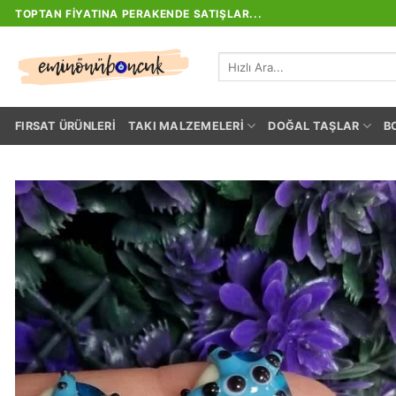
İçeriğe
TOPTAN FIYATINA PERAKENDE SATIŞLAR...
atla
Ara:
FIRSAT ÜRÜNLERI
TAKI MALZEMELERI
DOĞAL TAŞLAR
B