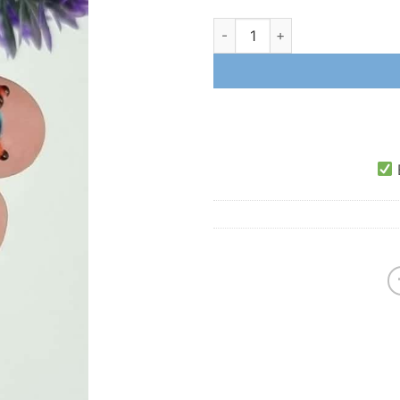
Deniz Yıldızı Murana Cam Obj
E