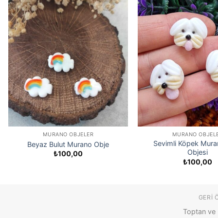
MURANO OBJELER
MURANO OBJEL
Sevimli Köpek Mur
Beyaz Bulut Murano Obje
Objesi
₺
100,00
₺
100,00
GERI 
Toptan ve 