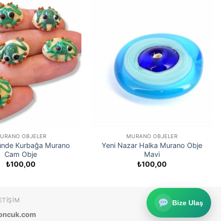
URANO OBJELER
MURANO OBJELER
ünde Kurbağa Murano
Yeni Nazar Halka Murano Obje
Cam Obje
Mavi
₺
100,00
₺
100,00
ETIŞIM
Bize Ulaş
oncuk.com