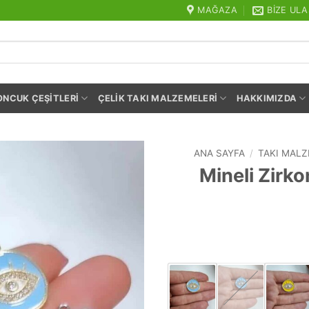
MAĞAZA
BIZE ULA
ONCUK ÇEŞITLERI
ÇELIK TAKI MALZEMELERI
HAKKIMIZDA
ANA SAYFA
/
TAKI MALZ
Mineli Zirko