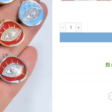
Mineli Zirkon Taşlı Otantik Gö
E