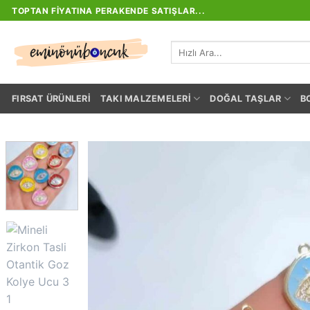
İçeriğe
TOPTAN FIYATINA PERAKENDE SATIŞLAR...
atla
Ara:
FIRSAT ÜRÜNLERI
TAKI MALZEMELERI
DOĞAL TAŞLAR
B