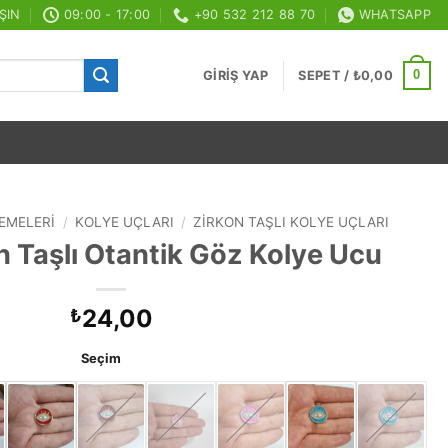
ŞIN
09:00 - 17:00
+90 532 212 88 70
WHATSAPP
0
GIRIŞ YAP
SEPET /
₺
0,00
EMELERI
/
KOLYE UÇLARI
/
ZIRKON TAŞLI KOLYE UÇLARI
n Taşlı Otantik Göz Kolye Ucu
24,00
₺
Seçim