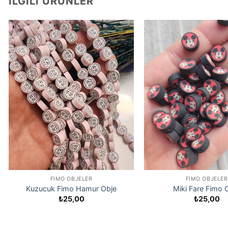
İLGILI ÜRÜNLER
FIMO OBJELER
FIMO OBJELER
Kuzucuk Fimo Hamur Obje
Miki Fare Fimo 
₺
25,00
₺
25,00