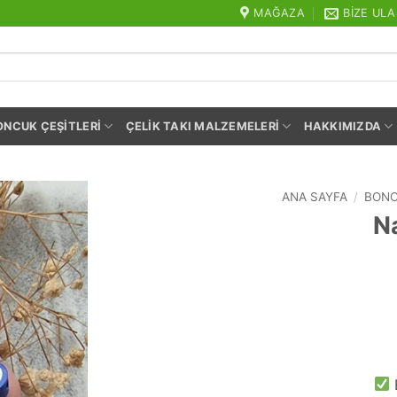
MAĞAZA
BIZE ULA
ONCUK ÇEŞITLERI
ÇELIK TAKI MALZEMELERI
HAKKIMIZDA
ANA SAYFA
/
BONC
N
E