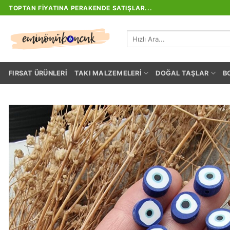
İçeriğe
TOPTAN FIYATINA PERAKENDE SATIŞLAR...
atla
Ara:
FIRSAT ÜRÜNLERI
TAKI MALZEMELERI
DOĞAL TAŞLAR
B