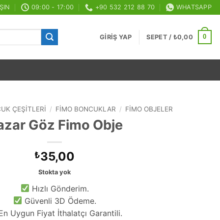
ŞIN
09:00 - 17:00
+90 532 212 88 70
WHATSAPP
0
GIRIŞ YAP
SEPET /
₺
0,00
UK ÇEŞITLERI
/
FIMO BONCUKLAR
/
FIMO OBJELER
azar Göz Fimo Obje
35,00
₺
Stokta yok
Hızlı Gönderim.
Güvenli 3D Ödeme.
n Uygun Fiyat İthalatçı Garantili.