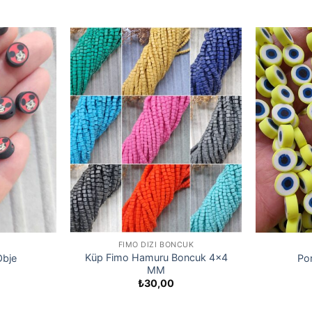
FIMO DIZI BONCUK
Küp Fimo Hamuru Boncuk 4×4
Obje
Por
MM
₺
30,00