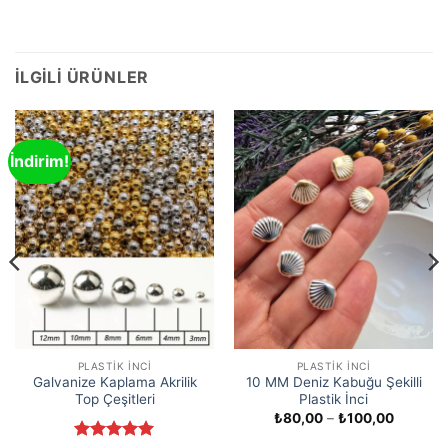
İLGILI ÜRÜNLER
İndirim!
PLASTIK İNCI
PLASTIK İNCI
Galvanize Kaplama Akrilik
10 MM Deniz Kabuğu Şekilli
Top Çeşitleri
Plastik İnci
Fiyat
₺
80,00
–
₺
100,00
aralığı:
₺80,00