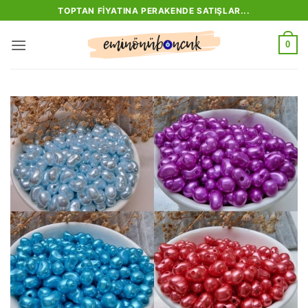
İçeriğe
TOPTAN FIYATINA PERAKENDE SATIŞLAR...
atla
0