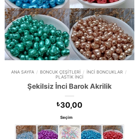
ANA SAYFA
/
BONCUK ÇEŞITLERI
/
İNCI BONCUKLAR
/
PLASTIK İNCI
Şekilsiz İnci Barok Akrilik
30,00
₺
Seçim