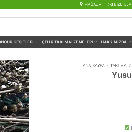
MAĞAZA
BIZE ULA
ONCUK ÇEŞITLERI
ÇELIK TAKI MALZEMELERI
HAKKIMIZDA
ANA SAYFA
/
TAKI MALZ
Yusu
E