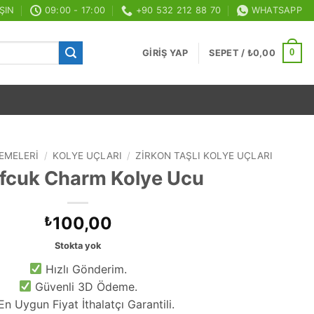
ŞIN
09:00 - 17:00
+90 532 212 88 70
WHATSAPP
0
GIRIŞ YAP
SEPET /
₺
0,00
EMELERI
/
KOLYE UÇLARI
/
ZIRKON TAŞLI KOLYE UÇLARI
fcuk Charm Kolye Ucu
100,00
₺
Stokta yok
Hızlı Gönderim.
Güvenli 3D Ödeme.
n Uygun Fiyat İthalatçı Garantili.