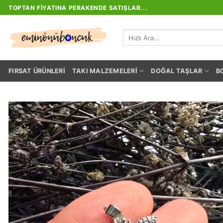
İçeriğe
TOPTAN FIYATINA PERAKENDE SATIŞLAR...
atla
Ara:
FIRSAT ÜRÜNLERI
TAKI MALZEMELERI
DOĞAL TAŞLAR
B