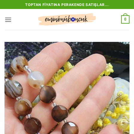
İçeriğe
TOPTAN FIYATINA PERAKENDE SATIŞLAR...
atla
0