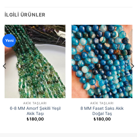
İLGILI ÜRÜNLER
Yeni
AKIK TAŞLARI
AKIK TAŞLARI
6-8 MM Amorf Şekilli Yeşil
8 MM Faset Saks Akik
Akik Taşı
Doğal Taş
₺
180,00
₺
180,00