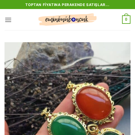
İçeriğe
TOPTAN FIYATINA PERAKENDE SATIŞLAR...
atla
0