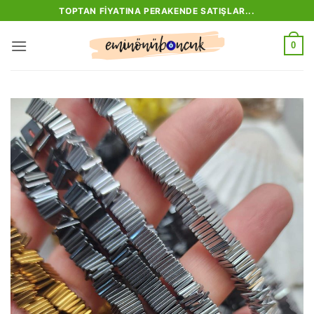
İçeriğe
TOPTAN FIYATINA PERAKENDE SATIŞLAR...
atla
0