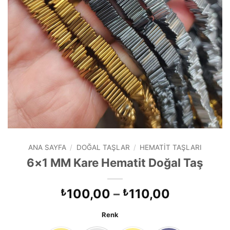
ANA SAYFA
/
DOĞAL TAŞLAR
/
HEMATIT TAŞLARI
6×1 MM Kare Hematit Doğal Taş
Fiyat
100,00
–
110,00
₺
₺
aralığı:
Renk
₺100,00