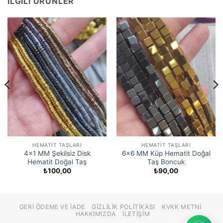
İLGILI ÜRÜNLER
HEMATIT TAŞLARI
HEMATIT TAŞLARI
4×1 MM Şekilsiz Disk
6×6 MM Küp Hematit Doğal
Hematit Doğal Taş
Taş Boncuk
₺
100,00
₺
90,00
00
00
GERI ÖDEME VE İADE
GIZLILIK POLITIKASI
KVKK METNI
HAKKIMIZDA
İLETIŞIM