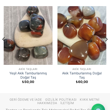
AKIK TAŞLARI
AKIK TAŞLARI
Yeşil Akik Tamburlanmış
Akik Tamburlanmış Doğal
Doğal Taş
Taş
₺
50,00
₺
60,00
GERI ÖDEME VE İADE
GIZLILIK POLITIKASI
KVKK METNI
HAKKIMIZDA
İLETIŞIM