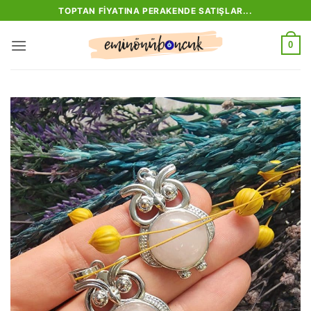
İçeriğe
TOPTAN FIYATINA PERAKENDE SATIŞLAR...
atla
0