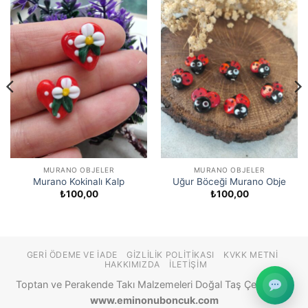
MURANO OBJELER
MURANO OBJELER
Murano Kokinalı Kalp
Uğur Böceği Murano Obje
₺
100,00
₺
100,00
GERI ÖDEME VE İADE
GIZLILIK POLITIKASI
KVKK METNI
HAKKIMIZDA
İLETIŞIM
Toptan ve Perakende Takı Malzemeleri Doğal Taş Çeşitleri ©
www.eminonuboncuk.com