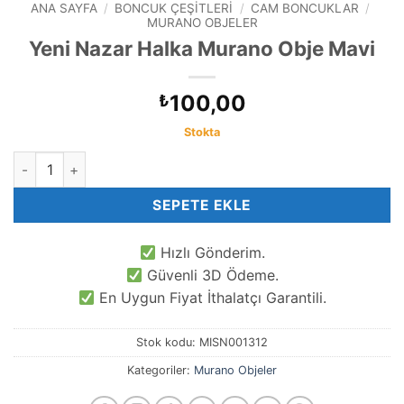
ANA SAYFA
/
BONCUK ÇEŞITLERI
/
CAM BONCUKLAR
/
MURANO OBJELER
Yeni Nazar Halka Murano Obje Mavi
100,00
₺
Stokta
Yeni Nazar Halka Murano Obje Mavi adet
SEPETE EKLE
Hızlı Gönderim.
Güvenli 3D Ödeme.
En Uygun Fiyat İthalatçı Garantili.
Stok kodu:
MISN001312
Kategoriler:
Murano Objeler