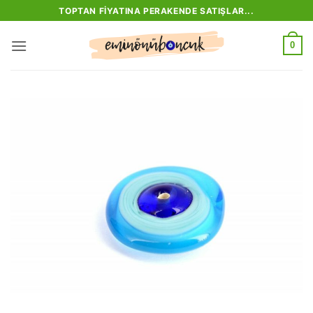
İçeriğe
TOPTAN FIYATINA PERAKENDE SATIŞLAR...
atla
0