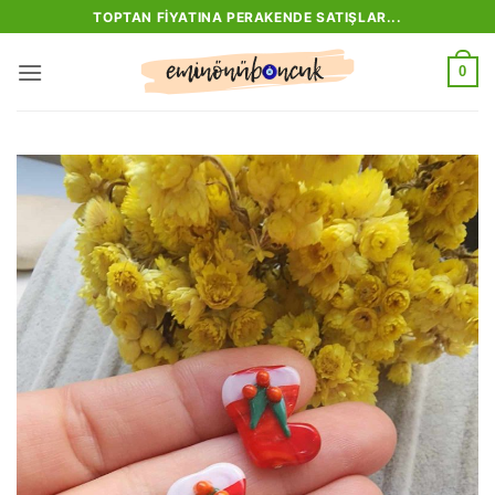
İçeriğe
TOPTAN FIYATINA PERAKENDE SATIŞLAR...
atla
0