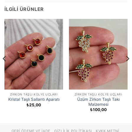
İLGILI ÜRÜNLER
ZIRKON TAŞLI KOLYE UÇLARI
ZIRKON TAŞLI KOLYE UÇLARI
Üzüm Zirkon Taşlı Takı
Kristal Taşlı Sallantı Aparatı
Malzemesi
₺
25,00
₺
100,00
GERI ÖDEME VE İADE
GIZLILIK POLITIKASI
KVKK METNI