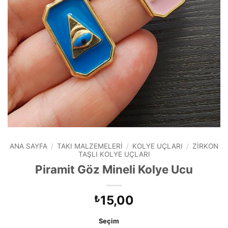
ANA SAYFA
/
TAKI MALZEMELERI
/
KOLYE UÇLARI
/
ZIRKON
TAŞLI KOLYE UÇLARI
Piramit Göz Mineli Kolye Ucu
15,00
₺
Seçim