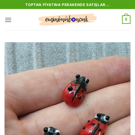
İçeriğe
TOPTAN FIYATINA PERAKENDE SATIŞLAR...
atla
0