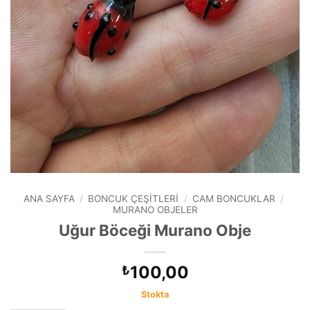
ANA SAYFA
/
BONCUK ÇEŞITLERI
/
CAM BONCUKLAR
/
MURANO OBJELER
Uğur Böceği Murano Obje
100,00
₺
Stokta