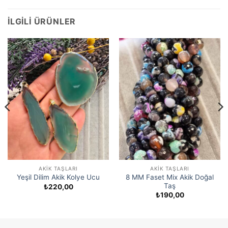
İLGILI ÜRÜNLER
AKIK TAŞLARI
AKIK TAŞLARI
8 MM Faset Mix Akik Doğal
Yeşil Dilim Akik Kolye Ucu
Taş
₺
220,00
₺
190,00