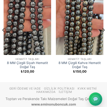
HEMATIT TAŞLARI
HEMATIT TAŞLARI
8 MM Çizgili Siyah Hematit
8 MM Çizgili Kahve Hematit
Doğal Taş
Doğal Taş
₺
120,00
₺
150,00
0
00
GERI ÖDEME VE İADE
GIZLILIK POLITIKASI
KVKK METNI
HAKKIMIZDA
İLETIŞIM
Toptan ve Perakende Takı Malzemeleri Doğal Taş Çeşitleri ©
www.eminonuboncuk.com