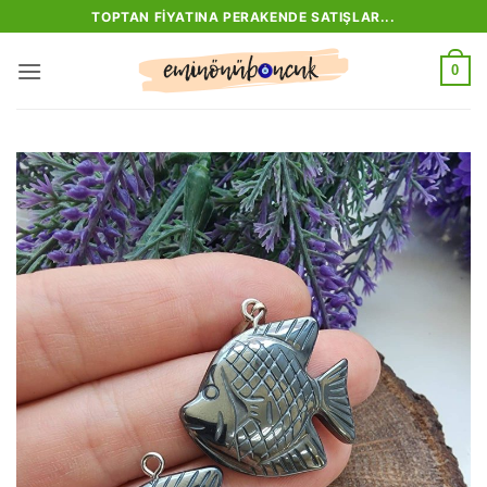
İçeriğe
TOPTAN FIYATINA PERAKENDE SATIŞLAR...
atla
0