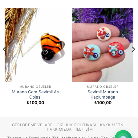
MURANO OBJELER
MURANO OBJELER
Murano Cam Sevimli Arı
Sevimli Murano
Objesi
Kaplumbağa
₺
100,00
₺
100,00
GERI ÖDEME VE İADE
GIZLILIK POLITIKASI
KVKK METNI
HAKKIMIZDA
İLETIŞIM