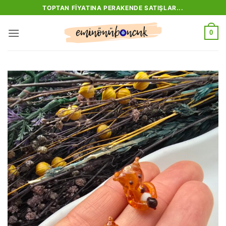
İçeriğe
TOPTAN FIYATINA PERAKENDE SATIŞLAR...
atla
0